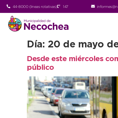
44-8000 (lineas rotativas)
147
informes@n
Día:
20 de mayo d
Desde este miércoles comi
público