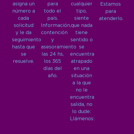
asigna un
para
cualquier
Estamos
número a
todo el
tipo,
para
cada
país.
siente
atenderlo.
solicitud
Información,
que nada
y le da
contención
tiene
seguimiento
y
sentido o
hasta que
asesoramiento
se
se
las 24 hs,
encuentra
resuelve.
los 365
atrapado
días del
en una
año.
situación
a la que
no le
encuentra
salida, no
lo dude:
Llámenos: