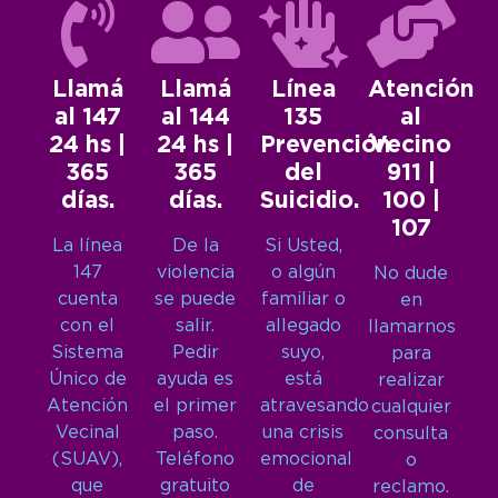
Llamá
Llamá
Línea
Atención
al 147
al 144
135
al
24 hs |
24 hs |
Prevención
Vecino
365
365
del
911 |
días.
días.
Suicidio.
100 |
107
La línea
De la
Si Usted,
147
violencia
o algún
No dude
cuenta
se puede
familiar o
en
con el
salir.
allegado
llamarnos
Sistema
Pedir
suyo,
para
Único de
ayuda es
está
realizar
Atención
el primer
atravesando
cualquier
Vecinal
paso.
una crisis
consulta
(SUAV),
Teléfono
emocional
o
que
gratuito
de
reclamo.