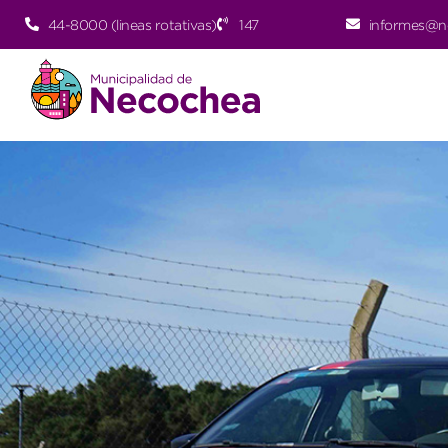
44-8000 (lineas rotativas)
147
informes@n