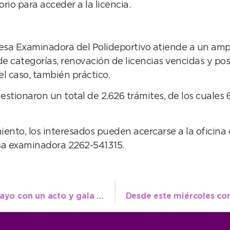
io para acceder a la licencia.
Mesa Examinadora del Polideportivo atiende a un amp
e categorías, renovación de licencias vencidas y pos
el caso, también práctico.
estionaron un total de 2.626 trámites, de los cuales 
ento, los interesados pueden acercarse a la oficina 
sa examinadora 2262-541315.
El municipio celebrará la Revolución de Mayo con un acto y gala artística en la víspera del 25