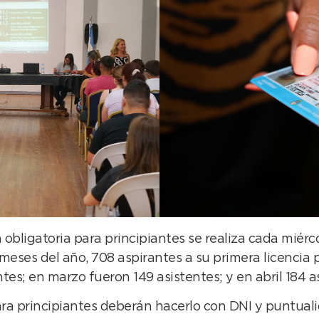
obligatoria para principiantes se realiza cada miércol
meses del año, 708 aspirantes a su primera licencia 
tes; en marzo fueron 149 asistentes; y en abril 184 a
ara principiantes deberán hacerlo con DNI y puntuali