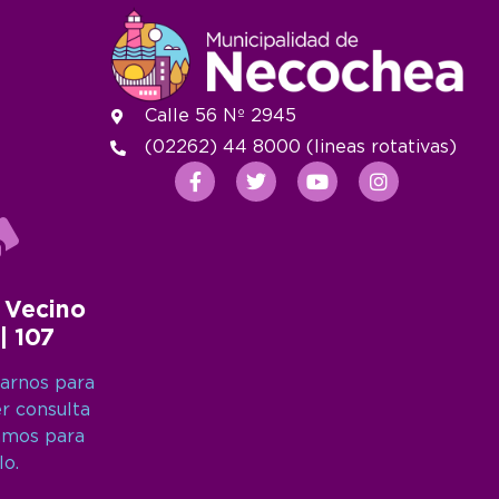
Calle 56 Nº 2945
(02262) 44 8000 (lineas rotativas)
 Vecino
 | 107
arnos para
er consulta
amos para
lo.