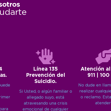
sotros
udarte
4
Línea 135
Atención al
as.
Prevención del
911 | 100
Suicidio.
puede
No dude en llam
realizar cualqui
Si Usted, o algún familiar o
primer
o reclamo. Est
allegado suyo, está
atender
atravesando una crisis
 para
emocional de cualquier