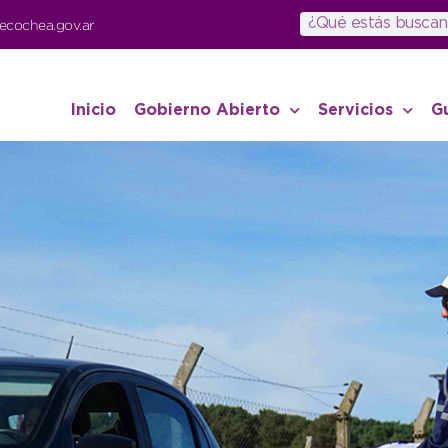
ecochea.gov.ar
Inicio
Gobierno Abierto
Servicios
G