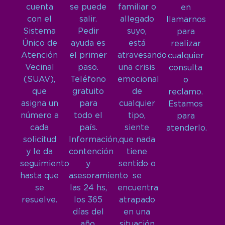
cuenta
se puede
familiar o
en
con el
salir.
allegado
llamarnos
Sistema
Pedir
suyo,
para
Único de
ayuda es
está
realizar
Atención
el primer
atravesando
cualquier
Vecinal
paso.
una crisis
consulta
(SUAV),
Teléfono
emocional
o
que
gratuito
de
reclamo.
asigna un
para
cualquier
Estamos
número a
todo el
tipo,
para
cada
país.
siente
atenderlo.
solicitud
Información,
que nada
y le da
contención
tiene
seguimiento
y
sentido o
hasta que
asesoramiento
se
se
las 24 hs,
encuentra
resuelve.
los 365
atrapado
días del
en una
año.
situación