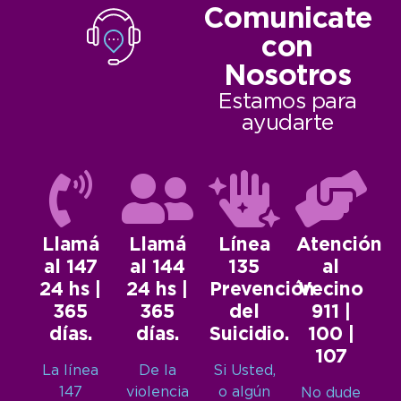
Comunicate
con
Nosotros
Estamos para
ayudarte
Llamá
Llamá
Línea
Atención
al 147
al 144
135
al
24 hs |
24 hs |
Prevención
Vecino
365
365
del
911 |
días.
días.
Suicidio.
100 |
107
La línea
De la
Si Usted,
147
violencia
o algún
No dude