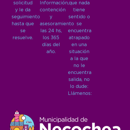
solicitud
Información,
que nada
y le da
contención
tiene
seguimiento
y
sentido o
hasta que
asesoramiento
se
se
las 24 hs,
encuentra
resuelve.
los 365
atrapado
días del
en una
año.
situación
a la que
no le
encuentra
salida, no
lo dude:
Llámenos: