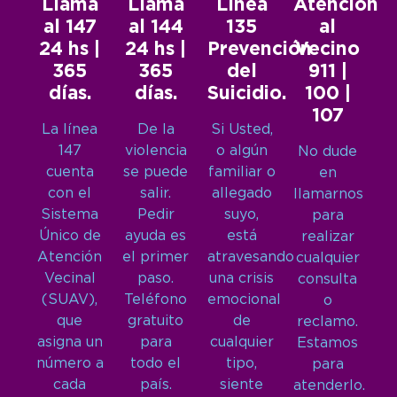
Llamá
Llamá
Línea
Atención
al 147
al 144
135
al
24 hs |
24 hs |
Prevención
Vecino
365
365
del
911 |
días.
días.
Suicidio.
100 |
107
La línea
De la
Si Usted,
147
violencia
o algún
No dude
cuenta
se puede
familiar o
en
con el
salir.
allegado
llamarnos
Sistema
Pedir
suyo,
para
Único de
ayuda es
está
realizar
Atención
el primer
atravesando
cualquier
Vecinal
paso.
una crisis
consulta
(SUAV),
Teléfono
emocional
o
que
gratuito
de
reclamo.
asigna un
para
cualquier
Estamos
número a
todo el
tipo,
para
cada
país.
siente
atenderlo.