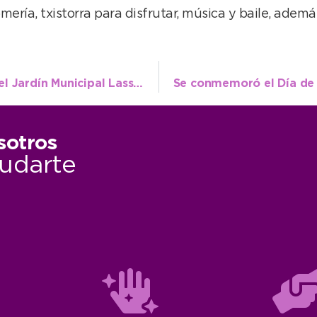
ería, txistorra para disfrutar, música y baile, ademá
Emotivo acto en homenaje a Malvinas en el Jardín Municipal Lassalle
sotros
udarte