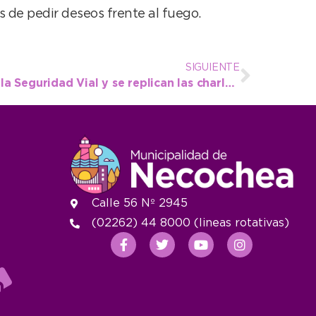
s de pedir deseos frente al fuego.
SIGUIENTE
Se conmemoró el Día de la Seguridad Vial y se replican las charlas educativas para concientizar
Calle 56 Nº 2945
(02262) 44 8000 (lineas rotativas)