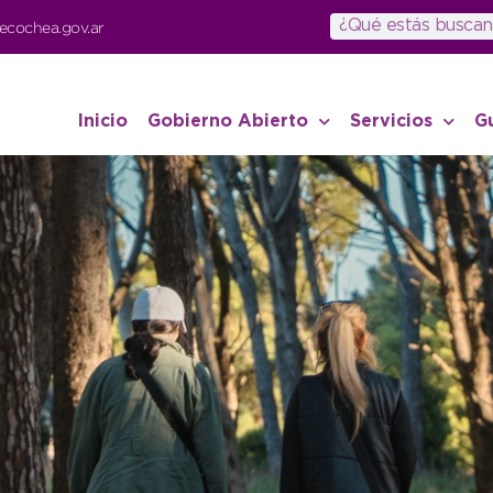
ecochea.gov.ar
Inicio
Gobierno Abierto
Servicios
G