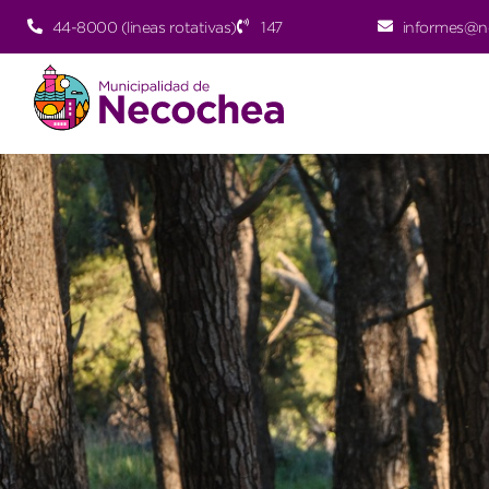
44-8000 (lineas rotativas)
147
informes@n