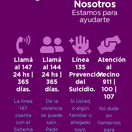
Nosotros
Estamos para
ayudarte
Llamá
Llamá
Línea
Atención
al 147
al 144
135
al
24 hs |
24 hs |
Prevención
Vecino
365
365
del
911 |
días.
días.
Suicidio.
100 |
107
La línea
De la
Si Usted,
147
violencia
o algún
No dude
cuenta
se puede
familiar o
en
con el
salir.
allegado
llamarnos
Sistema
Pedir
suyo,
para