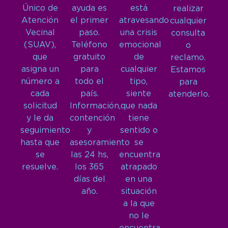
Único de
ayuda es
está
realizar
Atención
el primer
atravesando
cualquier
Vecinal
paso.
una crisis
consulta
(SUAV),
Teléfono
emocional
o
que
gratuito
de
reclamo.
asigna un
para
cualquier
Estamos
número a
todo el
tipo,
para
cada
país.
siente
atenderlo.
solicitud
Información,
que nada
y le da
contención
tiene
seguimiento
y
sentido o
hasta que
asesoramiento
se
se
las 24 hs,
encuentra
resuelve.
los 365
atrapado
días del
en una
año.
situación
a la que
no le