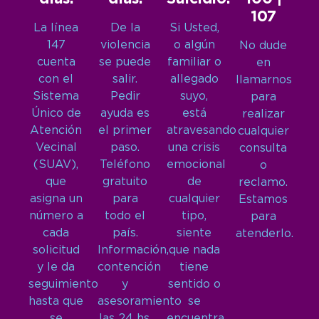
107
La línea
De la
Si Usted,
147
violencia
o algún
No dude
cuenta
se puede
familiar o
en
con el
salir.
allegado
llamarnos
Sistema
Pedir
suyo,
para
Único de
ayuda es
está
realizar
Atención
el primer
atravesando
cualquier
Vecinal
paso.
una crisis
consulta
(SUAV),
Teléfono
emocional
o
que
gratuito
de
reclamo.
asigna un
para
cualquier
Estamos
número a
todo el
tipo,
para
cada
país.
siente
atenderlo.
solicitud
Información,
que nada
y le da
contención
tiene
seguimiento
y
sentido o
hasta que
asesoramiento
se
se
las 24 hs,
encuentra