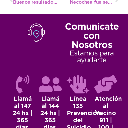
Buenos resultados para Tiago Rojas y Rosario Coronel en exigentes pruebas
Necochea fue sede de la Regata Provincial de Kayak con más de 200 competidores
Comunicate
con
Nosotros
Estamos para
ayudarte
Llamá
Llamá
Línea
Atención
al 147
al 144
135
al
24 hs |
24 hs |
Prevención
Vecino
365
365
del
911 |
días.
días.
Suicidio.
100 |