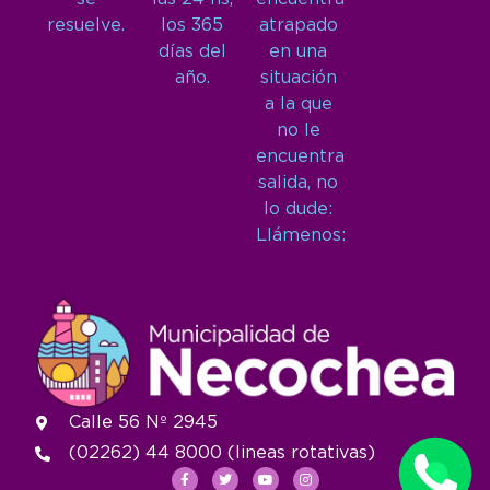
resuelve.
los 365
atrapado
días del
en una
año.
situación
a la que
no le
encuentra
salida, no
lo dude:
Llámenos:
Calle 56 Nº 2945
(02262) 44 8000 (lineas rotativas)