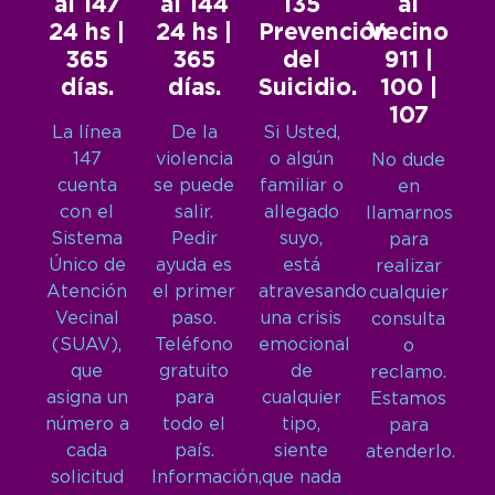
al 147
al 144
135
al
24 hs |
24 hs |
Prevención
Vecino
365
365
del
911 |
días.
días.
Suicidio.
100 |
107
La línea
De la
Si Usted,
147
violencia
o algún
No dude
cuenta
se puede
familiar o
en
con el
salir.
allegado
llamarnos
Sistema
Pedir
suyo,
para
Único de
ayuda es
está
realizar
Atención
el primer
atravesando
cualquier
Vecinal
paso.
una crisis
consulta
(SUAV),
Teléfono
emocional
o
que
gratuito
de
reclamo.
asigna un
para
cualquier
Estamos
número a
todo el
tipo,
para
cada
país.
siente
atenderlo.
solicitud
Información,
que nada