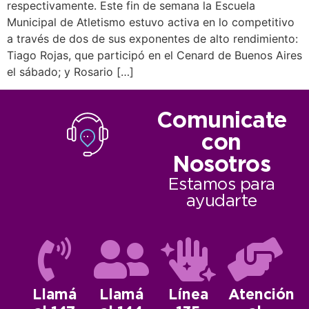
respectivamente. Este fin de semana la Escuela
Municipal de Atletismo estuvo activa en lo competitivo
a través de dos de sus exponentes de alto rendimiento:
Tiago Rojas, que participó en el Cenard de Buenos Aires
el sábado; y Rosario […]
Comunicate
con
Nosotros
Estamos para
ayudarte
Llamá
Llamá
Línea
Atención