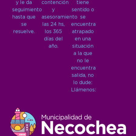
y le da
contención
tiene
seguimiento
y
sentido o
hasta que
asesoramiento
se
se
las 24 hs,
encuentra
resuelve.
los 365
atrapado
días del
en una
año.
situación
a la que
no le
encuentra
salida, no
lo dude:
Llámenos: