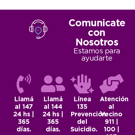
Comunicate
con
Nosotros
Estamos para
ayudarte
Llamá
Llamá
Línea
Atención
al 147
al 144
135
al
24 hs |
24 hs |
Prevención
Vecino
365
365
del
911 |
días.
días.
Suicidio.
100 |