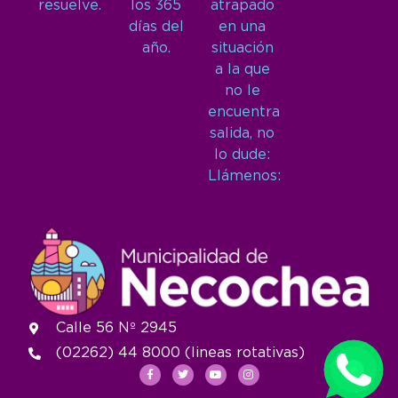
resuelve.
los 365
atrapado
días del
en una
año.
situación
a la que
no le
encuentra
salida, no
lo dude:
Llámenos:
Calle 56 Nº 2945
(02262) 44 8000 (lineas rotativas)