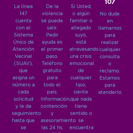
107
La línea
De la
Si Usted,
147
violencia
o algún
No dude
cuenta
se puede
familiar o
en
con el
salir.
allegado
llamarnos
Sistema
Pedir
suyo,
para
Único de
ayuda es
está
realizar
Atención
el primer
atravesando
cualquier
Vecinal
paso.
una crisis
consulta
(SUAV),
Teléfono
emocional
o
que
gratuito
de
reclamo.
asigna un
para
cualquier
Estamos
número a
todo el
tipo,
para
cada
país.
siente
atenderlo.
solicitud
Información,
que nada
y le da
contención
tiene
seguimiento
y
sentido o
hasta que
asesoramiento
se
se
las 24 hs,
encuentra