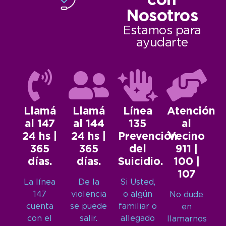
con
Nosotros
Estamos para
ayudarte
Llamá
Llamá
Línea
Atención
al 147
al 144
135
al
24 hs |
24 hs |
Prevención
Vecino
365
365
del
911 |
días.
días.
Suicidio.
100 |
107
La línea
De la
Si Usted,
147
violencia
o algún
No dude
cuenta
se puede
familiar o
en
con el
salir.
allegado
llamarnos