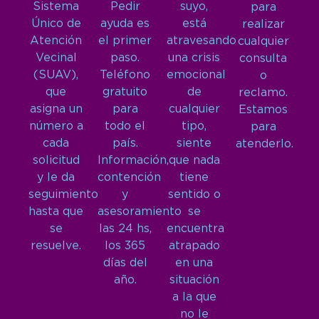
Sistema
Pedir
suyo,
para
Único de
ayuda es
está
realizar
Atención
el primer
atravesando
cualquier
Vecinal
paso.
una crisis
consulta
(SUAV),
Teléfono
emocional
o
que
gratuito
de
reclamo.
asigna un
para
cualquier
Estamos
número a
todo el
tipo,
para
cada
país.
siente
atenderlo.
solicitud
Información,
que nada
y le da
contención
tiene
seguimiento
y
sentido o
hasta que
asesoramiento
se
se
las 24 hs,
encuentra
resuelve.
los 365
atrapado
días del
en una
año.
situación
a la que
no le