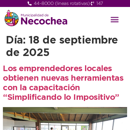
44-8000 (lineas rotativas)
147
Día:
18 de septiembre
de 2025
Los emprendedores locales
obtienen nuevas herramientas
con la capacitación
“Simplificando lo Impositivo”