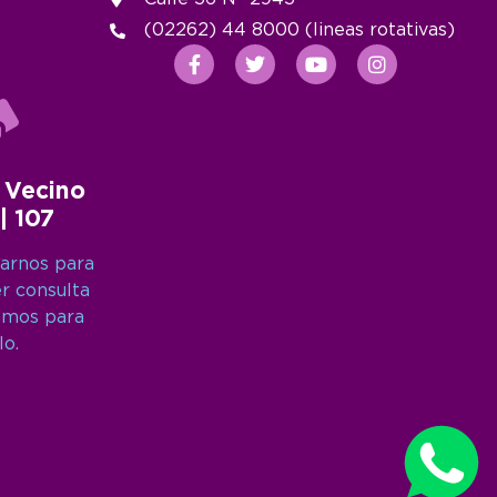
(02262) 44 8000 (lineas rotativas)
 Vecino
 | 107
arnos para
er consulta
amos para
lo.