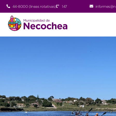
44-8000 (lineas rotativas)
147
informes@n