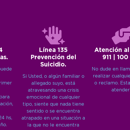
4
Línea 135
Atención al
as.
Prevención del
911 | 100
Suicidio.
puede
No dude en llam
realizar cualqui
Si Usted, o algún familiar o
primer
o reclamo. Est
allegado suyo, está
atender
atravesando una crisis
 para
emocional de cualquier
ación,
tipo, siente que nada tiene
sentido o se encuentra
24 hs,
atrapado en una situación a
año.
la que no le encuentra