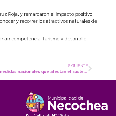
ruz Roja, y remarcaron el impacto positivo
nocer y recorrer los atractivos naturales de
nan competencia, turismo y desarrollo
SIGUIENTE
El Municipio rechaza las medidas nacionales que afectan el sostenimiento de programas esenciales de salud
Calle 56 Nº 2945