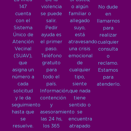
147
violencia
o algún
No dude
cuenta
se puede
familiar o
en
con el
salir.
allegado
llamarnos
Sistema
Pedir
suyo,
para
Único de
ayuda es
está
realizar
Atención
el primer
atravesando
cualquier
Vecinal
paso.
una crisis
consulta
(SUAV),
Teléfono
emocional
o
que
gratuito
de
reclamo.
asigna un
para
cualquier
Estamos
número a
todo el
tipo,
para
cada
país.
siente
atenderlo.
solicitud
Información,
que nada
y le da
contención
tiene
seguimiento
y
sentido o
hasta que
asesoramiento
se
se
las 24 hs,
encuentra
resuelve.
los 365
atrapado