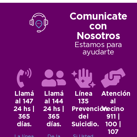
Comunicate
con
Nosotros
Estamos para
ayudarte
Llamá
Llamá
Línea
Atención
al 147
al 144
135
al
24 hs |
24 hs |
Prevención
Vecino
365
365
del
911 |
días.
días.
Suicidio.
100 |
107
La línea
De la
Si Usted,