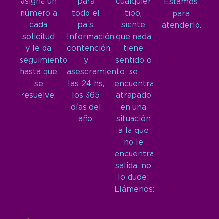
asigna un
para
cualquier
Estamos
número a
todo el
tipo,
para
cada
país.
siente
atenderlo.
solicitud
Información,
que nada
y le da
contención
tiene
seguimiento
y
sentido o
hasta que
asesoramiento
se
se
las 24 hs,
encuentra
resuelve.
los 365
atrapado
días del
en una
año.
situación
a la que
no le
encuentra
salida, no
lo dude:
Llámenos: