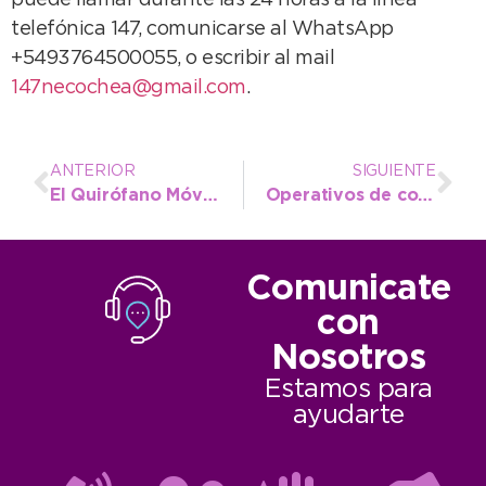
puede llamar durante las 24 horas a la línea
telefónica 147, comunicarse al WhatsApp
+5493764500055, o escribir al mail
147necochea@gmail.com
.
ANTERIOR
SIGUIENTE
El Quirófano Móvil atenderá en Quequén desde el venidero lunes
Operativos de control en la playa: se recuerda la vigencia de las normas que regulan la circulación
Comunicate
con
Nosotros
Estamos para
ayudarte