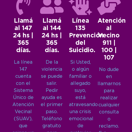
Llamá
Llamá
Línea
Atención
al 147
al 144
135
al
24 hs |
24 hs |
Prevención
Vecino
365
365
del
911 |
días.
días.
Suicidio.
100 |
107
La línea
De la
Si Usted,
147
violencia
o algún
No dude
cuenta
se puede
familiar o
en
con el
salir.
allegado
llamarnos
Sistema
Pedir
suyo,
para
Único de
ayuda es
está
realizar
Atención
el primer
atravesando
cualquier
Vecinal
paso.
una crisis
consulta
(SUAV),
Teléfono
emocional
o
que
gratuito
de
reclamo.