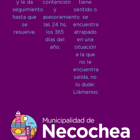
y le da
contención
tiene
seguimiento
y
sentido o
hasta que
asesoramiento
se
se
las 24 hs,
encuentra
resuelve.
los 365
atrapado
días del
en una
año.
situación
a la que
no le
encuentra
salida, no
lo dude:
Llámenos: