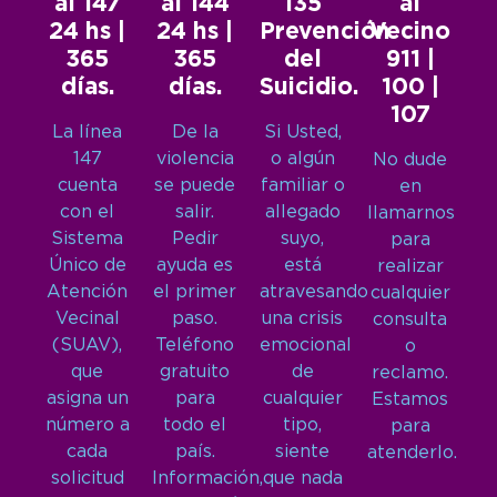
al 147
al 144
135
al
24 hs |
24 hs |
Prevención
Vecino
365
365
del
911 |
días.
días.
Suicidio.
100 |
107
La línea
De la
Si Usted,
147
violencia
o algún
No dude
cuenta
se puede
familiar o
en
con el
salir.
allegado
llamarnos
Sistema
Pedir
suyo,
para
Único de
ayuda es
está
realizar
Atención
el primer
atravesando
cualquier
Vecinal
paso.
una crisis
consulta
(SUAV),
Teléfono
emocional
o
que
gratuito
de
reclamo.
asigna un
para
cualquier
Estamos
número a
todo el
tipo,
para
cada
país.
siente
atenderlo.
solicitud
Información,
que nada