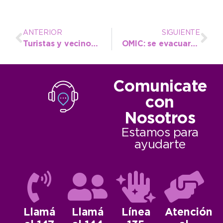
ANTERIOR
SIGUIENTE
Turistas y vecinos: “Se han hecho lindos cambios acá en la Peatonal»
OMIC: se evacuaron 176 consultas en diciembre
Comunicate
con
Nosotros
Estamos para
ayudarte
Llamá
Llamá
Línea
Atención