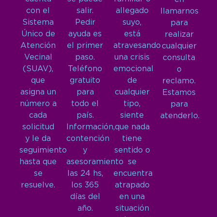
con el
salir.
allegado
llamarnos
Sistema
Pedir
suyo,
para
Único de
ayuda es
está
realizar
Atención
el primer
atravesando
cualquier
Vecinal
paso.
una crisis
consulta
(SUAV),
Teléfono
emocional
o
que
gratuito
de
reclamo.
asigna un
para
cualquier
Estamos
número a
todo el
tipo,
para
cada
país.
siente
atenderlo.
solicitud
Información,
que nada
y le da
contención
tiene
seguimiento
y
sentido o
hasta que
asesoramiento
se
se
las 24 hs,
encuentra
resuelve.
los 365
atrapado
días del
en una
año.
situación