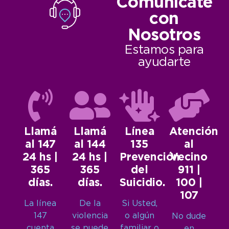
Comunicate
con
Nosotros
Estamos para
ayudarte
Llamá
Llamá
Línea
Atención
al 147
al 144
135
al
24 hs |
24 hs |
Prevención
Vecino
365
365
del
911 |
días.
días.
Suicidio.
100 |
107
La línea
De la
Si Usted,
147
violencia
o algún
No dude
cuenta
se puede
familiar o
en