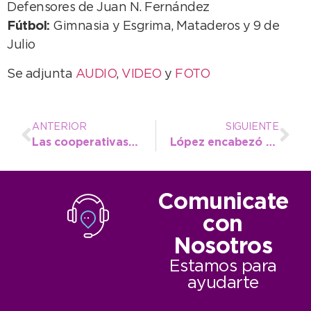
Defensores de Juan N. Fernández
Fútbol:
Gimnasia y Esgrima, Mataderos y 9 de
Julio
Se adjunta
AUDIO
,
VIDEO
y
FOTO
ANTERIOR
SIGUIENTE
Las cooperativas de trabajo y su trascendente rol social
López encabezó el primer Encuentro Ítalo-Argentino en la Unicen
Comunicate
con
Nosotros
Estamos para
ayudarte