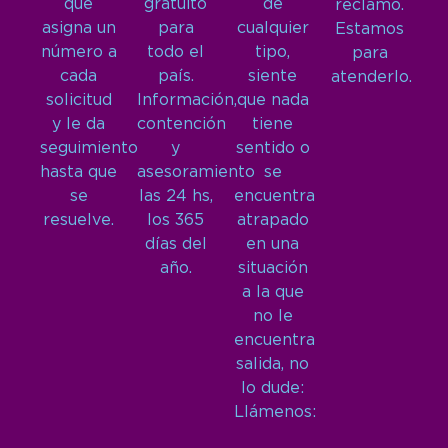
que
gratuito
de
reclamo.
asigna un
para
cualquier
Estamos
número a
todo el
tipo,
para
cada
país.
siente
atenderlo.
solicitud
Información,
que nada
y le da
contención
tiene
seguimiento
y
sentido o
hasta que
asesoramiento
se
se
las 24 hs,
encuentra
resuelve.
los 365
atrapado
días del
en una
año.
situación
a la que
no le
encuentra
salida, no
lo dude:
Llámenos: