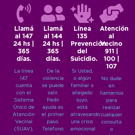
Llamá
Llamá
Línea
Atención
al 147
al 144
135
al
24 hs |
24 hs |
Prevención
Vecino
365
365
del
911 |
días.
días.
Suicidio.
100 |
107
La línea
De la
Si Usted,
147
violencia
o algún
No dude
cuenta
se puede
familiar o
en
con el
salir.
allegado
llamarnos
Sistema
Pedir
suyo,
para
Único de
ayuda es
está
realizar
Atención
el primer
atravesando
cualquier
Vecinal
paso.
una crisis
consulta
(SUAV),
Teléfono
emocional
o