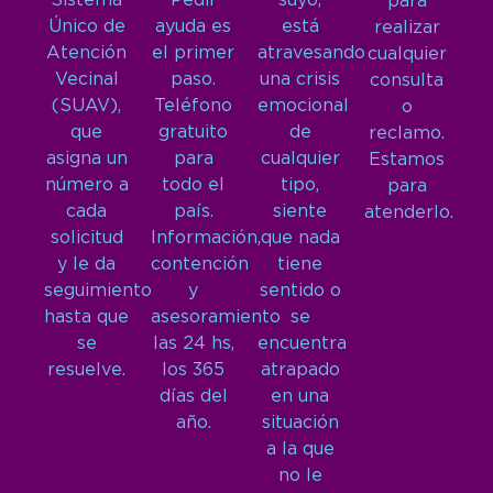
Sistema
Pedir
suyo,
para
Único de
ayuda es
está
realizar
Atención
el primer
atravesando
cualquier
Vecinal
paso.
una crisis
consulta
(SUAV),
Teléfono
emocional
o
que
gratuito
de
reclamo.
asigna un
para
cualquier
Estamos
número a
todo el
tipo,
para
cada
país.
siente
atenderlo.
solicitud
Información,
que nada
y le da
contención
tiene
seguimiento
y
sentido o
hasta que
asesoramiento
se
se
las 24 hs,
encuentra
resuelve.
los 365
atrapado
días del
en una
año.
situación
a la que
no le