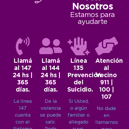
Nosotros
Estamos para
ayudarte
Llamá
Llamá
Línea
Atención
al 147
al 144
135
al
24 hs |
24 hs |
Prevención
Vecino
365
365
del
911 |
días.
días.
Suicidio.
100 |
107
La línea
De la
Si Usted,
147
violencia
o algún
No dude
cuenta
se puede
familiar o
en
con el
salir.
allegado
llamarnos