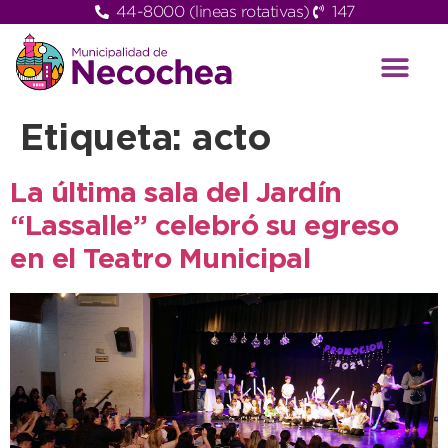
44-8000 (lineas rotativas)
147
Etiqueta:
acto
La última sala del Jardín
“Lassalle” celebró su egreso
en el Teatro Municipal