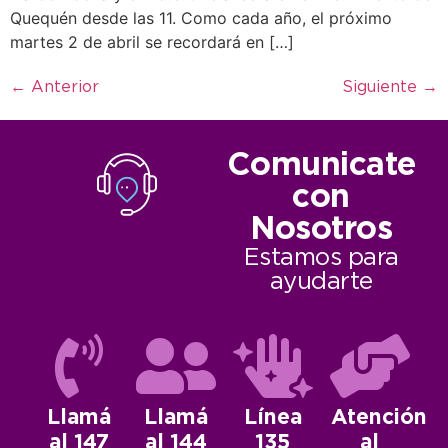
Quequén desde las 11. Como cada año, el próximo
martes 2 de abril se recordará en […]
←
Anterior
Siguiente
→
Comunicate
con
Nosotros
Estamos para
ayudarte
Llamá
Llamá
Línea
Atención
al 147
al 144
135
al