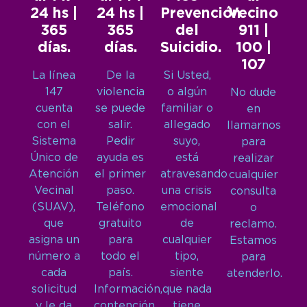
24 hs |
24 hs |
Prevención
Vecino
365
365
del
911 |
días.
días.
Suicidio.
100 |
107
La línea
De la
Si Usted,
147
violencia
o algún
No dude
cuenta
se puede
familiar o
en
con el
salir.
allegado
llamarnos
Sistema
Pedir
suyo,
para
Único de
ayuda es
está
realizar
Atención
el primer
atravesando
cualquier
Vecinal
paso.
una crisis
consulta
(SUAV),
Teléfono
emocional
o
que
gratuito
de
reclamo.
asigna un
para
cualquier
Estamos
número a
todo el
tipo,
para
cada
país.
siente
atenderlo.
solicitud
Información,
que nada
y le da
contención
tiene