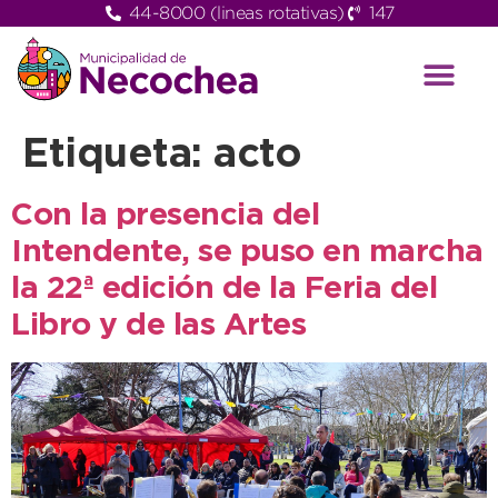
44-8000 (lineas rotativas)
147
Etiqueta:
acto
Con la presencia del
Intendente, se puso en marcha
la 22ª edición de la Feria del
Libro y de las Artes