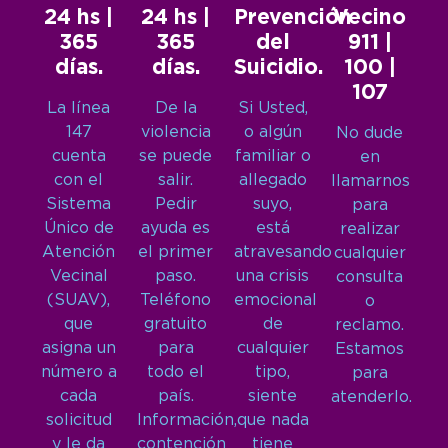
24 hs |
24 hs |
Prevención
Vecino
365
365
del
911 |
días.
días.
Suicidio.
100 |
107
La línea
De la
Si Usted,
147
violencia
o algún
No dude
cuenta
se puede
familiar o
en
con el
salir.
allegado
llamarnos
Sistema
Pedir
suyo,
para
Único de
ayuda es
está
realizar
Atención
el primer
atravesando
cualquier
Vecinal
paso.
una crisis
consulta
(SUAV),
Teléfono
emocional
o
que
gratuito
de
reclamo.
asigna un
para
cualquier
Estamos
número a
todo el
tipo,
para
cada
país.
siente
atenderlo.
solicitud
Información,
que nada
y le da
contención
tiene