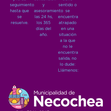
seguimiento
y
sentido o
hasta que
asesoramiento
se
se
las 24 hs,
encuentra
resuelve.
los 365
atrapado
días del
en una
año.
situación
a la que
no le
encuentra
salida, no
lo dude:
Llámenos: