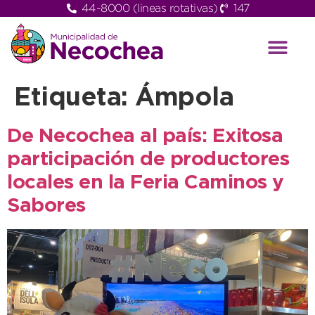
44-8000 (lineas rotativas)
147
Etiqueta:
Ámpola
De Necochea al país: Exitosa
participación de productores
locales en la Feria Caminos y
Sabores