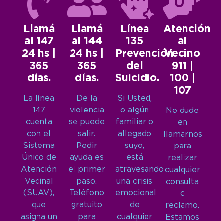
Llamá
Llamá
Línea
Atención
al 147
al 144
135
al
24 hs |
24 hs |
Prevención
Vecino
365
365
del
911 |
días.
días.
Suicidio.
100 |
107
La línea
De la
Si Usted,
147
violencia
o algún
No dude
cuenta
se puede
familiar o
en
con el
salir.
allegado
llamarnos
Sistema
Pedir
suyo,
para
Único de
ayuda es
está
realizar
Atención
el primer
atravesando
cualquier
Vecinal
paso.
una crisis
consulta
(SUAV),
Teléfono
emocional
o
que
gratuito
de
reclamo.
asigna un
para
cualquier
Estamos