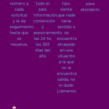
número a
todo el
tipo,
para
cada
país.
siente
atenderlo.
solicitud
Información,
que nada
y le da
contención
tiene
seguimiento
y
sentido o
hasta que
asesoramiento
se
se
las 24 hs,
encuentra
resuelve.
los 365
atrapado
días del
en una
año.
situación
a la que
no le
encuentra
salida, no
lo dude:
Llámenos: