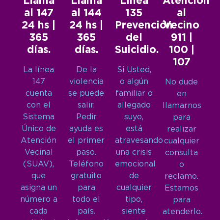
Llamá
Llamá
Línea
Atención
al 147
al 144
135
al
24 hs |
24 hs |
Prevención
Vecino
365
365
del
911 |
días.
días.
Suicidio.
100 |
107
La línea
De la
Si Usted,
147
violencia
o algún
No dude
cuenta
se puede
familiar o
en
con el
salir.
allegado
llamarnos
Sistema
Pedir
suyo,
para
Único de
ayuda es
está
realizar
Atención
el primer
atravesando
cualquier
Vecinal
paso.
una crisis
consulta
(SUAV),
Teléfono
emocional
o
que
gratuito
de
reclamo.
asigna un
para
cualquier
Estamos
número a
todo el
tipo,
para
cada
país.
siente
atenderlo.