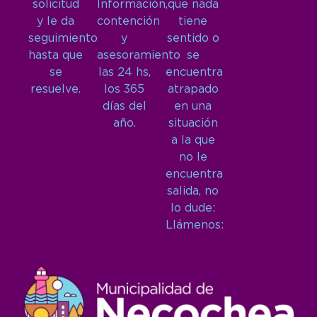
solicitud
Información,
que nada
y le da
contención
tiene
seguimiento
y
sentido o
hasta que
asesoramiento
se
se
las 24 hs,
encuentra
resuelve.
los 365
atrapado
días del
en una
año.
situación
a la que
no le
encuentra
salida, no
lo dude:
Llámenos: