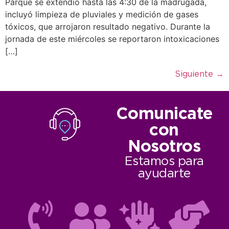
Parque se extendió hasta las 4:30 de la madrugada,
incluyó limpieza de pluviales y medición de gases
tóxicos, que arrojaron resultado negativo. Durante la
jornada de este miércoles se reportaron intoxicaciones
[…]
Siguiente
→
Comunicate
con
Nosotros
Estamos para
ayudarte