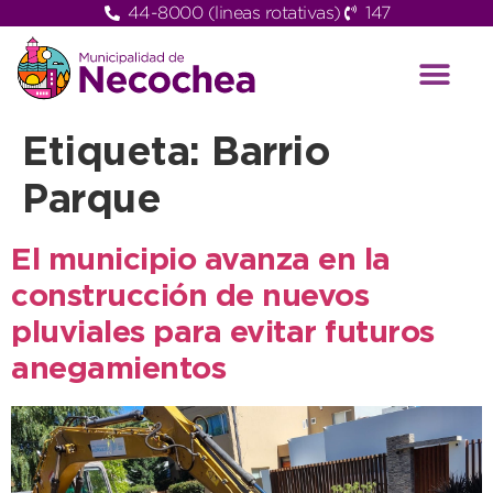
44-8000 (lineas rotativas)
147
Etiqueta:
Barrio
Parque
El municipio avanza en la
construcción de nuevos
pluviales para evitar futuros
anegamientos