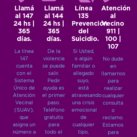
Llamá
Llamá
Línea
Atención
al 147
al 144
135
al
24 hs |
24 hs |
Prevención
Vecino
365
365
del
911 |
días.
días.
Suicidio.
100 |
107
La línea
De la
Si Usted,
147
violencia
o algún
No dude
cuenta
se puede
familiar o
en
con el
salir.
allegado
llamarnos
Sistema
Pedir
suyo,
para
Único de
ayuda es
está
realizar
Atención
el primer
atravesando
cualquier
Vecinal
paso.
una crisis
consulta
(SUAV),
Teléfono
emocional
o
que
gratuito
de
reclamo.
asigna un
para
cualquier
Estamos
número a
todo el
tipo,
para