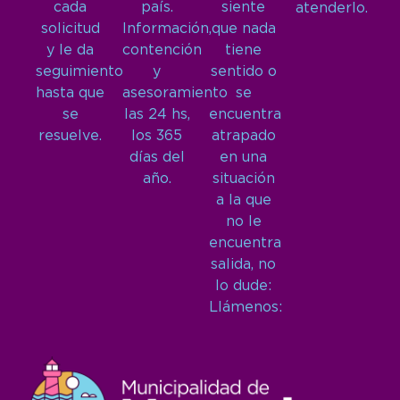
cada
país.
siente
atenderlo.
solicitud
Información,
que nada
y le da
contención
tiene
seguimiento
y
sentido o
hasta que
asesoramiento
se
se
las 24 hs,
encuentra
resuelve.
los 365
atrapado
días del
en una
año.
situación
a la que
no le
encuentra
salida, no
lo dude:
Llámenos: