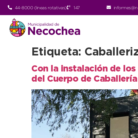
44-8000 (lineas rotativas)
147
informes@n
Etiqueta:
Caballeri
Con la instalación de los
del Cuerpo de Caballería