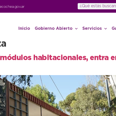
ecochea.gov.ar
Inicio
Gobierno Abierto
Servicios
G
za
 módulos habitacionales, entra en