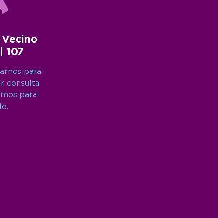
 Vecino
 | 107
arnos para
er consulta
amos para
lo.