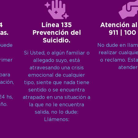
4
Línea 135
Atención al
as.
Prevención del
911 | 100
Suicidio.
puede
No dude en llam
realizar cualqui
Si Usted, o algún familiar o
primer
o reclamo. Est
allegado suyo, está
atender
atravesando una crisis
 para
emocional de cualquier
ación,
tipo, siente que nada tiene
sentido o se encuentra
24 hs,
atrapado en una situación a
año.
la que no le encuentra
salida, no lo dude:
Llámenos: