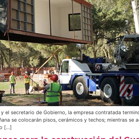
s y el secretario de Gobierno, la empresa contratada termin
ñana se colocarán pisos, cerámicos y techos; mientras se a
o […]