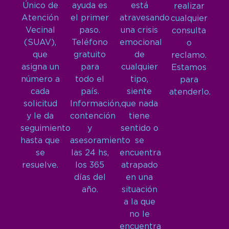
Único de
ayuda es
está
realizar
Atención
el primer
atravesando
cualquier
Vecinal
paso.
una crisis
consulta
(SUAV),
Teléfono
emocional
o
que
gratuito
de
reclamo.
asigna un
para
cualquier
Estamos
número a
todo el
tipo,
para
cada
país.
siente
atenderlo.
solicitud
Información,
que nada
y le da
contención
tiene
seguimiento
y
sentido o
hasta que
asesoramiento
se
se
las 24 hs,
encuentra
resuelve.
los 365
atrapado
días del
en una
año.
situación
a la que
no le
encuentra