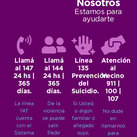
Nosotros
Estamos para
ayudarte
Llamá
Llamá
Línea
Atención
al 147
al 144
135
al
24 hs |
24 hs |
Prevención
Vecino
365
365
del
911 |
días.
días.
Suicidio.
100 |
107
La línea
De la
Si Usted,
147
violencia
o algún
No dude
cuenta
se puede
familiar o
en
con el
salir.
allegado
llamarnos
Sistema
Pedir
suyo,
para