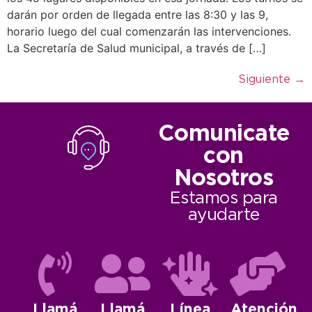
darán por orden de llegada entre las 8:30 y las 9,
horario luego del cual comenzarán las intervenciones.
La Secretaría de Salud municipal, a través de […]
Siguiente
→
Comunicate
con
Nosotros
Estamos para
ayudarte
Llamá
Llamá
Línea
Atención