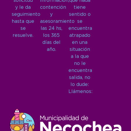
solicitud
Información,
que nada
y le da
contención
tiene
seguimiento
y
sentido o
hasta que
asesoramiento
se
se
las 24 hs,
encuentra
resuelve.
los 365
atrapado
días del
en una
año.
situación
a la que
no le
encuentra
salida, no
lo dude:
Llámenos: