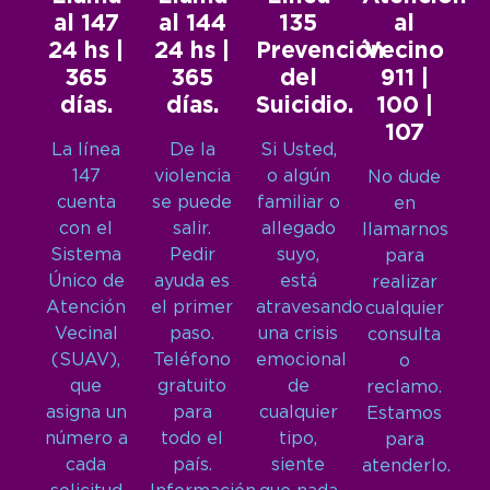
al 147
al 144
135
al
24 hs |
24 hs |
Prevención
Vecino
365
365
del
911 |
días.
días.
Suicidio.
100 |
107
La línea
De la
Si Usted,
147
violencia
o algún
No dude
cuenta
se puede
familiar o
en
con el
salir.
allegado
llamarnos
Sistema
Pedir
suyo,
para
Único de
ayuda es
está
realizar
Atención
el primer
atravesando
cualquier
Vecinal
paso.
una crisis
consulta
(SUAV),
Teléfono
emocional
o
que
gratuito
de
reclamo.
asigna un
para
cualquier
Estamos
número a
todo el
tipo,
para
cada
país.
siente
atenderlo.