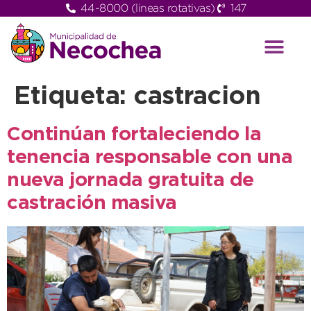
44-8000 (lineas rotativas)
147
Etiqueta:
castracion
Continúan fortaleciendo la
tenencia responsable con una
nueva jornada gratuita de
castración masiva