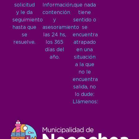
solicitud
Información,
que nada
y le da
contención
tiene
seguimiento
y
sentido o
hasta que
asesoramiento
se
se
las 24 hs,
encuentra
resuelve.
los 365
atrapado
días del
en una
año.
situación
a la que
no le
encuentra
salida, no
lo dude:
Llámenos: