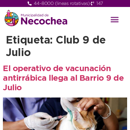
44-8000 (lineas rotativas)
147
Etiqueta:
Club 9 de
Julio
El operativo de vacunación
antirrábica llega al Barrio 9 de
Julio