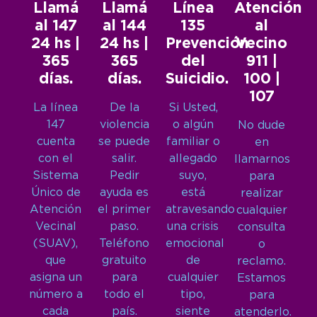
Llamá
Llamá
Línea
Atención
al 147
al 144
135
al
24 hs |
24 hs |
Prevención
Vecino
365
365
del
911 |
días.
días.
Suicidio.
100 |
107
La línea
De la
Si Usted,
147
violencia
o algún
No dude
cuenta
se puede
familiar o
en
con el
salir.
allegado
llamarnos
Sistema
Pedir
suyo,
para
Único de
ayuda es
está
realizar
Atención
el primer
atravesando
cualquier
Vecinal
paso.
una crisis
consulta
(SUAV),
Teléfono
emocional
o
que
gratuito
de
reclamo.
asigna un
para
cualquier
Estamos
número a
todo el
tipo,
para
cada
país.
siente
atenderlo.