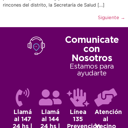
rincones del distrito, la Secretaría de Salud […]
Siguiente
→
Comunicate
con
Nosotros
Estamos para
ayudarte
Llamá
Llamá
Línea
Atención
al 147
al 144
135
al
24 hs |
24 hs |
Prevención
Vecino