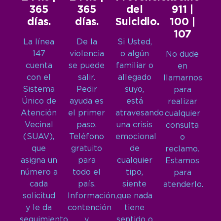
365
365
del
911 |
días.
días.
Suicidio.
100 |
107
La línea
De la
Si Usted,
147
violencia
o algún
No dude
cuenta
se puede
familiar o
en
con el
salir.
allegado
llamarnos
Sistema
Pedir
suyo,
para
Único de
ayuda es
está
realizar
Atención
el primer
atravesando
cualquier
Vecinal
paso.
una crisis
consulta
(SUAV),
Teléfono
emocional
o
que
gratuito
de
reclamo.
asigna un
para
cualquier
Estamos
número a
todo el
tipo,
para
cada
país.
siente
atenderlo.
solicitud
Información,
que nada
y le da
contención
tiene
seguimiento
y
sentido o