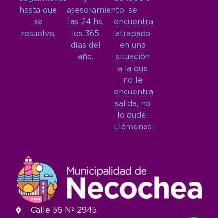
hasta que
asesoramiento
se
se
las 24 hs,
encuentra
resuelve.
los 365
atrapado
días del
en una
año.
situación
a la que
no le
encuentra
salida, no
lo dude:
Llámenos:
Calle 56 Nº 2945