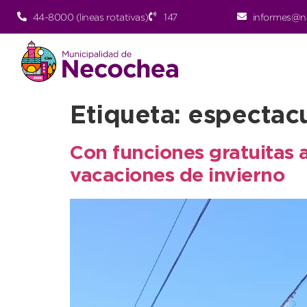
44-8000 (lineas rotativas)
147
informes@n
Etiqueta:
espectac
Con funciones gratuitas a
vacaciones de invierno