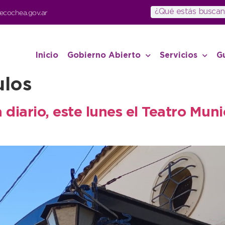
ecochea.gov.ar
Inicio
Gobierno Abierto
Servicios
G
ulos
 diario, este lunes el Teatro Mu