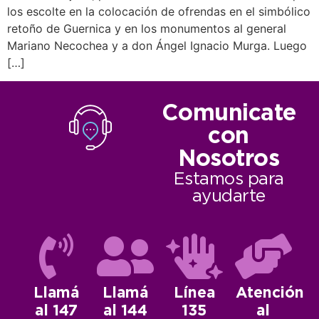
los escolte en la colocación de ofrendas en el simbólico
retoño de Guernica y en los monumentos al general
Mariano Necochea y a don Ángel Ignacio Murga. Luego
[…]
Comunicate
con
Nosotros
Estamos para
ayudarte
Llamá
Llamá
Línea
Atención
al 147
al 144
135
al