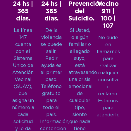
24 hs |
24 hs |
Prevención
Vecino
365
365
del
911 |
días.
días.
Suicidio.
100 |
107
La línea
De la
Si Usted,
147
violencia
o algún
No dude
cuenta
se puede
familiar o
en
con el
salir.
allegado
llamarnos
Sistema
Pedir
suyo,
para
Único de
ayuda es
está
realizar
Atención
el primer
atravesando
cualquier
Vecinal
paso.
una crisis
consulta
(SUAV),
Teléfono
emocional
o
que
gratuito
de
reclamo.
asigna un
para
cualquier
Estamos
número a
todo el
tipo,
para
cada
país.
siente
atenderlo.
solicitud
Información,
que nada
y le da
contención
tiene