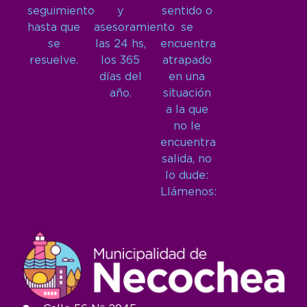
seguimiento
y
sentido o
hasta que
asesoramiento
se
se
las 24 hs,
encuentra
resuelve.
los 365
atrapado
días del
en una
año.
situación
a la que
no le
encuentra
salida, no
lo dude:
Llámenos: