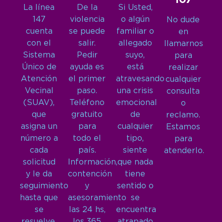
La línea
De la
Si Usted,
147
violencia
o algún
No dude
cuenta
se puede
familiar o
en
con el
salir.
allegado
llamarnos
Sistema
Pedir
suyo,
para
Único de
ayuda es
está
realizar
Atención
el primer
atravesando
cualquier
Vecinal
paso.
una crisis
consulta
(SUAV),
Teléfono
emocional
o
que
gratuito
de
reclamo.
asigna un
para
cualquier
Estamos
número a
todo el
tipo,
para
cada
país.
siente
atenderlo.
solicitud
Información,
que nada
y le da
contención
tiene
seguimiento
y
sentido o
hasta que
asesoramiento
se
se
las 24 hs,
encuentra
resuelve.
los 365
atrapado