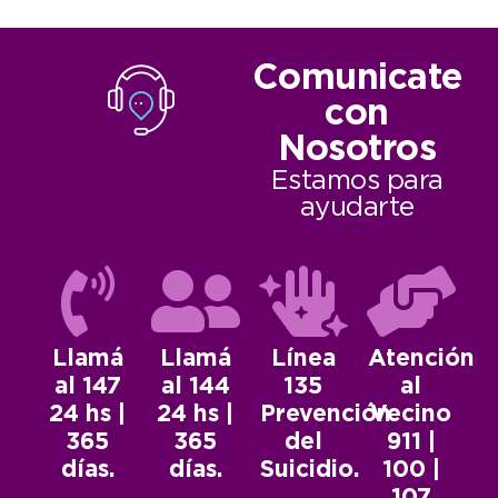
Comunicate
con
Nosotros
Estamos para
ayudarte
Llamá
Llamá
Línea
Atención
al 147
al 144
135
al
24 hs |
24 hs |
Prevención
Vecino
365
365
del
911 |
días.
días.
Suicidio.
100 |
107