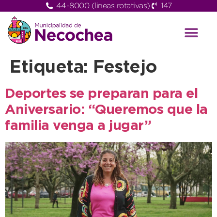
44-8000 (lineas rotativas)
147
Etiqueta:
Festejo
Deportes se preparan para el
Aniversario: “Queremos que la
familia venga a jugar”