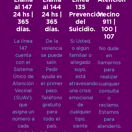
al 147
al 144
135
al
24 hs |
24 hs |
Prevención
Vecino
365
365
del
911 |
días.
días.
Suicidio.
100 |
107
La línea
De la
Si Usted,
147
violencia
o algún
No dude
cuenta
se puede
familiar o
en
con el
salir.
allegado
llamarnos
Sistema
Pedir
suyo,
para
Único de
ayuda es
está
realizar
Atención
el primer
atravesando
cualquier
Vecinal
paso.
una crisis
consulta
(SUAV),
Teléfono
emocional
o
que
gratuito
de
reclamo.
asigna un
para
cualquier
Estamos
número a
todo el
tipo,
para
cada
país.
siente
atenderlo.