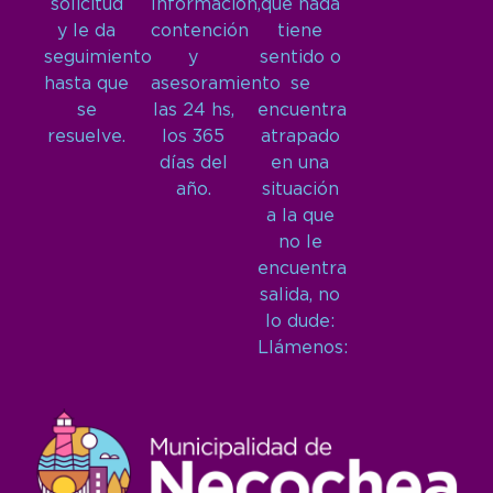
solicitud
Información,
que nada
y le da
contención
tiene
seguimiento
y
sentido o
hasta que
asesoramiento
se
se
las 24 hs,
encuentra
resuelve.
los 365
atrapado
días del
en una
año.
situación
a la que
no le
encuentra
salida, no
lo dude:
Llámenos: