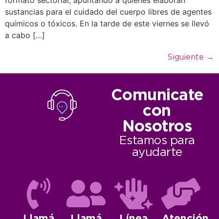
sustancias para el cuidado del cuerpo libres de agentes
químicos o tóxicos. En la tarde de este viernes se llevó
a cabo […]
Siguiente
→
Comunicate
con
Nosotros
Estamos para
ayudarte
Llamá
Llamá
Línea
Atención