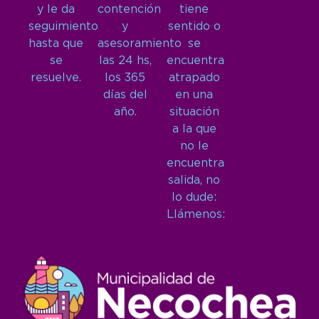
y le da
contención
tiene
seguimiento
y
sentido o
hasta que
asesoramiento
se
se
las 24 hs,
encuentra
resuelve.
los 365
atrapado
días del
en una
año.
situación
a la que
no le
encuentra
salida, no
lo dude:
Llámenos: