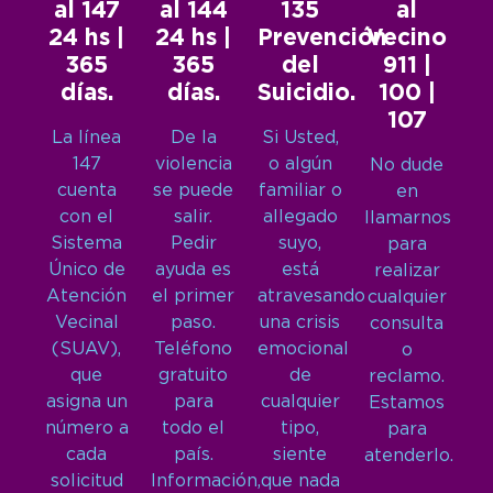
al 147
al 144
135
al
24 hs |
24 hs |
Prevención
Vecino
365
365
del
911 |
días.
días.
Suicidio.
100 |
107
La línea
De la
Si Usted,
147
violencia
o algún
No dude
cuenta
se puede
familiar o
en
con el
salir.
allegado
llamarnos
Sistema
Pedir
suyo,
para
Único de
ayuda es
está
realizar
Atención
el primer
atravesando
cualquier
Vecinal
paso.
una crisis
consulta
(SUAV),
Teléfono
emocional
o
que
gratuito
de
reclamo.
asigna un
para
cualquier
Estamos
número a
todo el
tipo,
para
cada
país.
siente
atenderlo.
solicitud
Información,
que nada