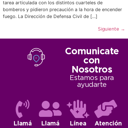
tarea articulada con los distintos cuarteles de
bomberos y pidieron precaución a la hora de encender
fuego. La Dirección de Defensa Civil de […]
Siguiente
→
Comunicate
con
Nosotros
Estamos para
ayudarte
Llamá
Llamá
Línea
Atención