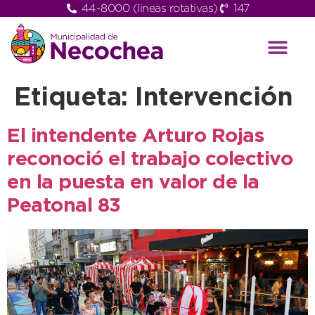
44-8000 (lineas rotativas)
147
Etiqueta:
Intervención
El intendente Arturo Rojas
reconoció el trabajo colectivo
en la puesta en valor de la
Peatonal 83