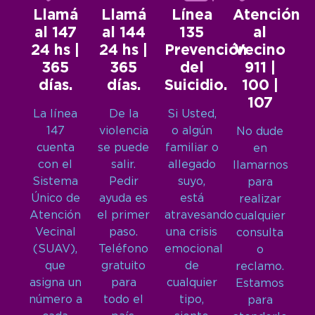
Llamá
Llamá
Línea
Atención
al 147
al 144
135
al
24 hs |
24 hs |
Prevención
Vecino
365
365
del
911 |
días.
días.
Suicidio.
100 |
107
La línea
De la
Si Usted,
147
violencia
o algún
No dude
cuenta
se puede
familiar o
en
con el
salir.
allegado
llamarnos
Sistema
Pedir
suyo,
para
Único de
ayuda es
está
realizar
Atención
el primer
atravesando
cualquier
Vecinal
paso.
una crisis
consulta
(SUAV),
Teléfono
emocional
o
que
gratuito
de
reclamo.
asigna un
para
cualquier
Estamos
número a
todo el
tipo,
para