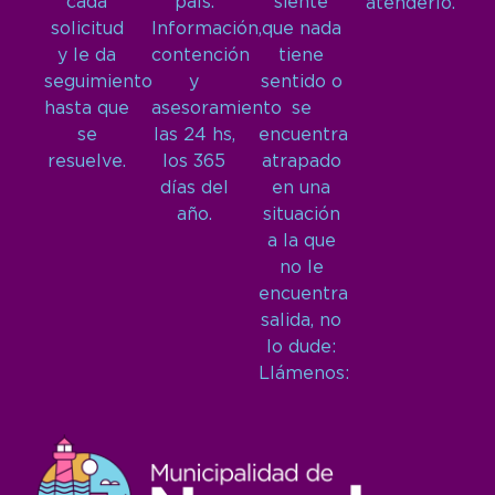
cada
país.
siente
atenderlo.
solicitud
Información,
que nada
y le da
contención
tiene
seguimiento
y
sentido o
hasta que
asesoramiento
se
se
las 24 hs,
encuentra
resuelve.
los 365
atrapado
días del
en una
año.
situación
a la que
no le
encuentra
salida, no
lo dude:
Llámenos: