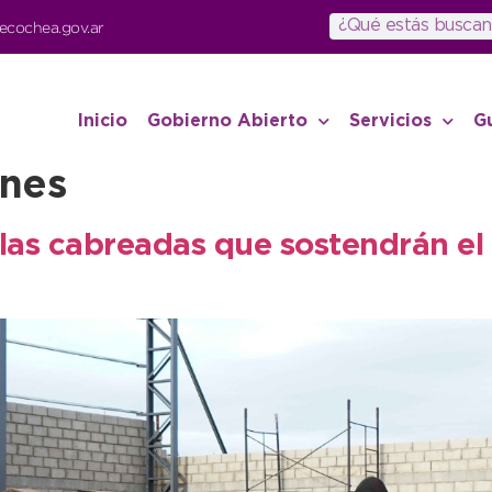
ecochea.gov.ar
Inicio
Gobierno Abierto
Servicios
G
ones
las cabreadas que sostendrán el