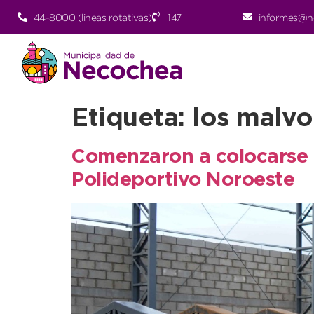
44-8000 (lineas rotativas)
147
informes@n
Etiqueta:
los malv
Comenzaron a colocarse 
Polideportivo Noroeste