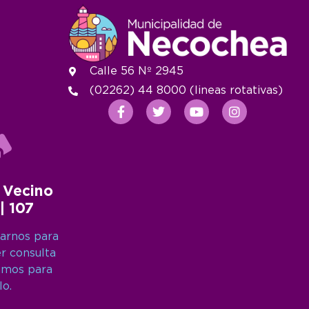
Calle 56 Nº 2945
(02262) 44 8000 (lineas rotativas)
 Vecino
 | 107
arnos para
er consulta
amos para
lo.