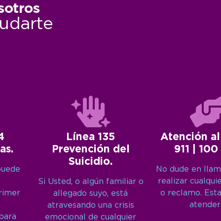
sotros
udarte
4
Línea 135
Atención al
as.
Prevención del
911 | 100
Suicidio.
puede
No dude en llam
realizar cualqui
Si Usted, o algún familiar o
primer
o reclamo. Est
allegado suyo, está
atender
atravesando una crisis
 para
emocional de cualquier