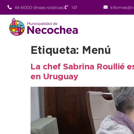
44-8000 (lineas rotativas)
147
informes@n
Etiqueta:
Menú
La chef Sabrina Roullié 
en Uruguay