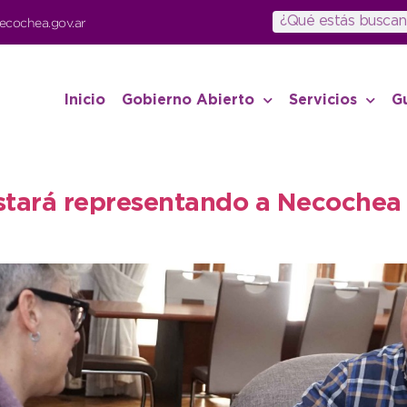
ecochea.gov.ar
Inicio
Gobierno Abierto
Servicios
G
estará representando a Necochea