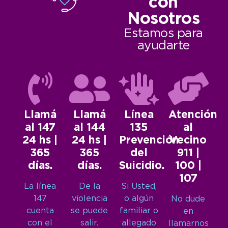
con
Nosotros
Estamos para
ayudarte
Llamá
Llamá
Línea
Atención
al 147
al 144
135
al
24 hs |
24 hs |
Prevención
Vecino
365
365
del
911 |
días.
días.
Suicidio.
100 |
107
La línea
De la
Si Usted,
147
violencia
o algún
No dude
cuenta
se puede
familiar o
en
con el
salir.
allegado
llamarnos