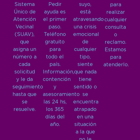
Sistema
Pedir
suyo,
para
Único de
ayuda es
está
realizar
Atención
el primer
atravesando
cualquier
Vecinal
paso.
una crisis
consulta
(SUAV),
Teléfono
emocional
o
que
gratuito
de
reclamo.
asigna un
para
cualquier
Estamos
número a
todo el
tipo,
para
cada
país.
siente
atenderlo.
solicitud
Información,
que nada
y le da
contención
tiene
seguimiento
y
sentido o
hasta que
asesoramiento
se
se
las 24 hs,
encuentra
resuelve.
los 365
atrapado
días del
en una
año.
situación
a la que
no le