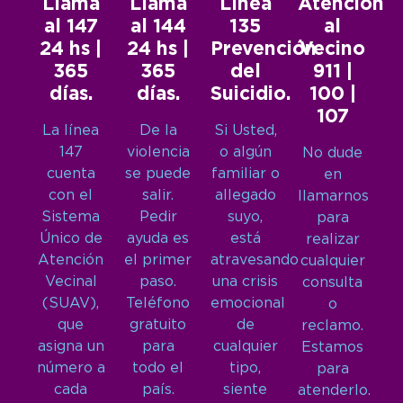
Llamá
Llamá
Línea
Atención
al 147
al 144
135
al
24 hs |
24 hs |
Prevención
Vecino
365
365
del
911 |
días.
días.
Suicidio.
100 |
107
La línea
De la
Si Usted,
147
violencia
o algún
No dude
cuenta
se puede
familiar o
en
con el
salir.
allegado
llamarnos
Sistema
Pedir
suyo,
para
Único de
ayuda es
está
realizar
Atención
el primer
atravesando
cualquier
Vecinal
paso.
una crisis
consulta
(SUAV),
Teléfono
emocional
o
que
gratuito
de
reclamo.
asigna un
para
cualquier
Estamos
número a
todo el
tipo,
para
cada
país.
siente
atenderlo.