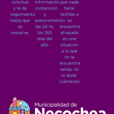
solicitud
Información,
que nada
y le da
contención
tiene
seguimiento
y
sentido o
hasta que
asesoramiento
se
se
las 24 hs,
encuentra
resuelve.
los 365
atrapado
días del
en una
año.
situación
a la que
no le
encuentra
salida, no
lo dude:
Llámenos: