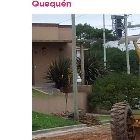
Quequén