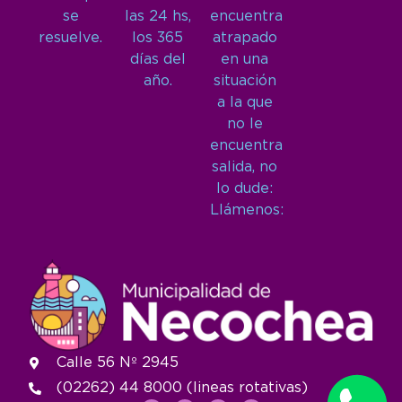
se
las 24 hs,
encuentra
resuelve.
los 365
atrapado
días del
en una
año.
situación
a la que
no le
encuentra
salida, no
lo dude:
Llámenos:
Calle 56 Nº 2945
(02262) 44 8000 (lineas rotativas)