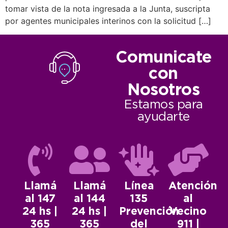
tomar vista de la nota ingresada a la Junta, suscripta
por agentes municipales interinos con la solicitud […]
Comunicate
con
Nosotros
Estamos para
ayudarte
Llamá
Llamá
Línea
Atención
al 147
al 144
135
al
24 hs |
24 hs |
Prevención
Vecino
365
365
del
911 |