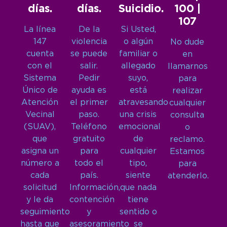
días.
días.
Suicidio.
100 |
107
La línea
De la
Si Usted,
147
violencia
o algún
No dude
cuenta
se puede
familiar o
en
con el
salir.
allegado
llamarnos
Sistema
Pedir
suyo,
para
Único de
ayuda es
está
realizar
Atención
el primer
atravesando
cualquier
Vecinal
paso.
una crisis
consulta
(SUAV),
Teléfono
emocional
o
que
gratuito
de
reclamo.
asigna un
para
cualquier
Estamos
número a
todo el
tipo,
para
cada
país.
siente
atenderlo.
solicitud
Información,
que nada
y le da
contención
tiene
seguimiento
y
sentido o
hasta que
asesoramiento
se