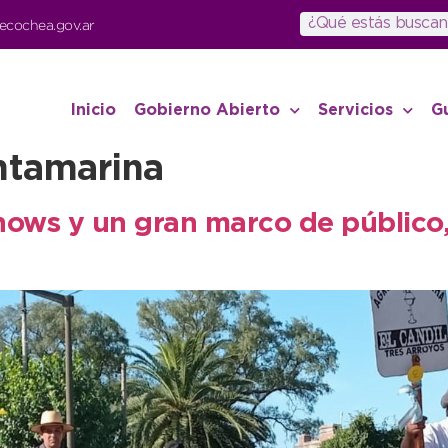
ecochea.gov.ar
Inicio
Gobierno Abierto
Servicios
G
ntamarina
shows y un gran marco de público,