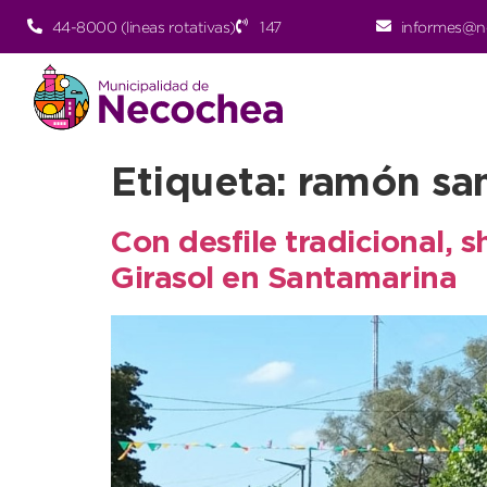
44-8000 (lineas rotativas)
147
informes@n
Etiqueta:
ramón sa
Con desfile tradicional, 
Girasol en Santamarina