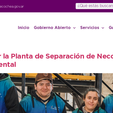
ecochea.gov.ar
Inicio
Gobierno Abierto
Servicios
G
r la Planta de Separación de Ne
ental