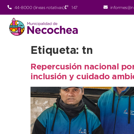
44-8000 (lineas rotativas)
147
informes@n
Etiqueta:
tn
Repercusión nacional po
inclusión y cuidado ambi