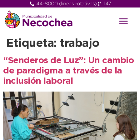
44-8000 (lineas rotativas)
147
Etiqueta:
trabajo
“Senderos de Luz”: Un cambio
de paradigma a través de la
inclusión laboral