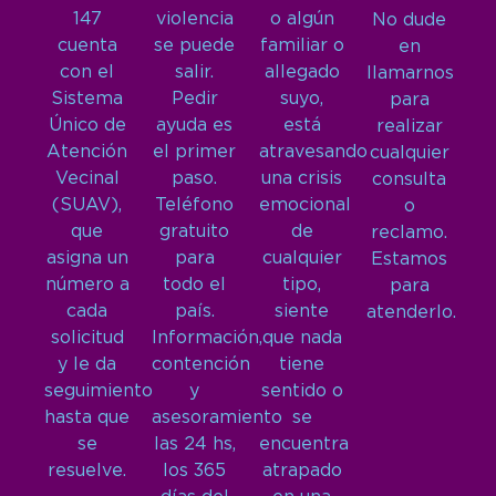
147
violencia
o algún
No dude
cuenta
se puede
familiar o
en
con el
salir.
allegado
llamarnos
Sistema
Pedir
suyo,
para
Único de
ayuda es
está
realizar
Atención
el primer
atravesando
cualquier
Vecinal
paso.
una crisis
consulta
(SUAV),
Teléfono
emocional
o
que
gratuito
de
reclamo.
asigna un
para
cualquier
Estamos
número a
todo el
tipo,
para
cada
país.
siente
atenderlo.
solicitud
Información,
que nada
y le da
contención
tiene
seguimiento
y
sentido o
hasta que
asesoramiento
se
se
las 24 hs,
encuentra
resuelve.
los 365
atrapado