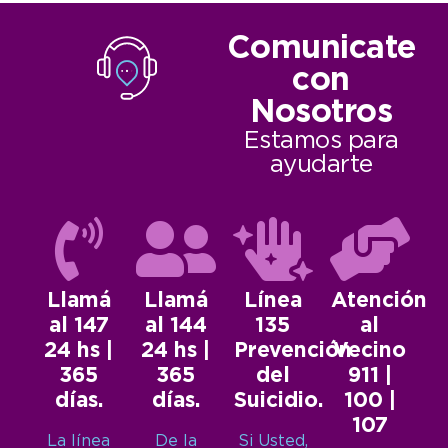
Comunicate
con
Nosotros
Estamos para
ayudarte
Llamá
Llamá
Línea
Atención
al 147
al 144
135
al
24 hs |
24 hs |
Prevención
Vecino
365
365
del
911 |
días.
días.
Suicidio.
100 |
107
La línea
De la
Si Usted,