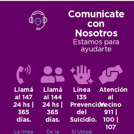
Comunicate
con
Nosotros
Estamos para
ayudarte
Llamá
Llamá
Línea
Atención
al 147
al 144
135
al
24 hs |
24 hs |
Prevención
Vecino
365
365
del
911 |
días.
días.
Suicidio.
100 |
107
La línea
De la
Si Usted,