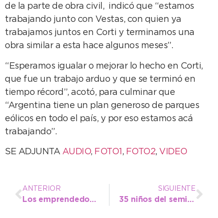
de la parte de obra civil, indicó que “estamos
trabajando junto con Vestas, con quien ya
trabajamos juntos en Corti y terminamos una
obra similar a esta hace algunos meses”.
“Esperamos igualar o mejorar lo hecho en Corti,
que fue un trabajo arduo y que se terminó en
tiempo récord”, acotó, para culminar que
“Argentina tiene un plan generoso de parques
eólicos en todo el país, y por eso estamos acá
trabajando”.
SE ADJUNTA
AUDIO
,
FOTO1
,
FOTO2
,
VIDEO
ANTERIOR
SIGUIENTE
Los emprendedores ya pueden inscribirse en la Red de Mentores
35 niños del semillero de atletismo competirán por primera vez a nivel regional