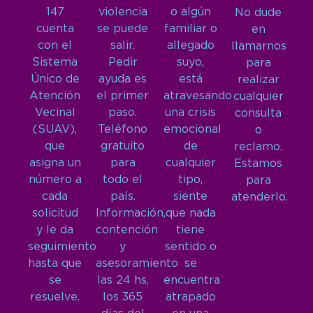
147
violencia
o algún
No dude
cuenta
se puede
familiar o
en
con el
salir.
allegado
llamarnos
Sistema
Pedir
suyo,
para
Único de
ayuda es
está
realizar
Atención
el primer
atravesando
cualquier
Vecinal
paso.
una crisis
consulta
(SUAV),
Teléfono
emocional
o
que
gratuito
de
reclamo.
asigna un
para
cualquier
Estamos
número a
todo el
tipo,
para
cada
país.
siente
atenderlo.
solicitud
Información,
que nada
y le da
contención
tiene
seguimiento
y
sentido o
hasta que
asesoramiento
se
se
las 24 hs,
encuentra
resuelve.
los 365
atrapado