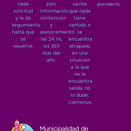
cada
país.
siente
atenderlo.
solicitud
Información,
que nada
y le da
contención
tiene
seguimiento
y
sentido o
hasta que
asesoramiento
se
se
las 24 hs,
encuentra
resuelve.
los 365
atrapado
días del
en una
año.
situación
a la que
no le
encuentra
salida, no
lo dude:
Llámenos: