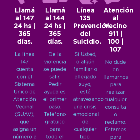
Llamá
Llamá
Línea
Atención
al 147
al 144
135
al
24 hs |
24 hs |
Prevención
Vecino
365
365
del
911 |
días.
días.
Suicidio.
100 |
107
La línea
De la
Si Usted,
147
violencia
o algún
No dude
cuenta
se puede
familiar o
en
con el
salir.
allegado
llamarnos
Sistema
Pedir
suyo,
para
Único de
ayuda es
está
realizar
Atención
el primer
atravesando
cualquier
Vecinal
paso.
una crisis
consulta
(SUAV),
Teléfono
emocional
o
que
gratuito
de
reclamo.
asigna un
para
cualquier
Estamos
número a
todo el
tipo,
para