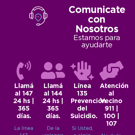
Comunicate
con
Nosotros
Estamos para
ayudarte
Llamá
Llamá
Línea
Atención
al 147
al 144
135
al
24 hs |
24 hs |
Prevención
Vecino
365
365
del
911 |
días.
días.
Suicidio.
100 |
107
La línea
De la
Si Usted,