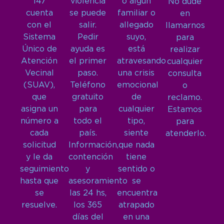
147
violencia
o algún
No dude
cuenta
se puede
familiar o
en
con el
salir.
allegado
llamarnos
Sistema
Pedir
suyo,
para
Único de
ayuda es
está
realizar
Atención
el primer
atravesando
cualquier
Vecinal
paso.
una crisis
consulta
(SUAV),
Teléfono
emocional
o
que
gratuito
de
reclamo.
asigna un
para
cualquier
Estamos
número a
todo el
tipo,
para
cada
país.
siente
atenderlo.
solicitud
Información,
que nada
y le da
contención
tiene
seguimiento
y
sentido o
hasta que
asesoramiento
se
se
las 24 hs,
encuentra
resuelve.
los 365
atrapado
días del
en una