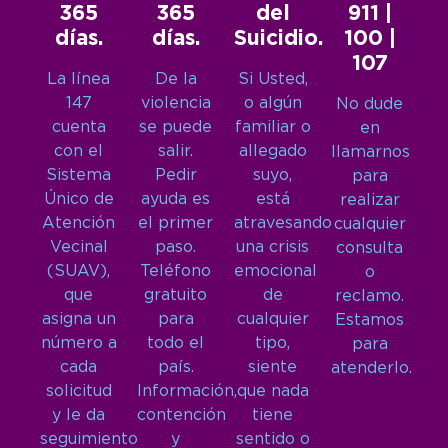
365
365
del
911 |
días.
días.
Suicidio.
100 |
107
La línea
De la
Si Usted,
147
violencia
o algún
No dude
cuenta
se puede
familiar o
en
con el
salir.
allegado
llamarnos
Sistema
Pedir
suyo,
para
Único de
ayuda es
está
realizar
Atención
el primer
atravesando
cualquier
Vecinal
paso.
una crisis
consulta
(SUAV),
Teléfono
emocional
o
que
gratuito
de
reclamo.
asigna un
para
cualquier
Estamos
número a
todo el
tipo,
para
cada
país.
siente
atenderlo.
solicitud
Información,
que nada
y le da
contención
tiene
seguimiento
y
sentido o