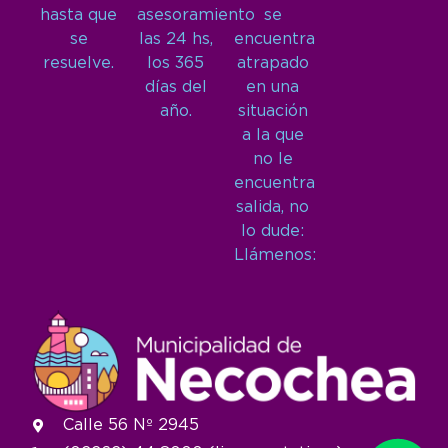
hasta que
asesoramiento
se
se
las 24 hs,
encuentra
resuelve.
los 365
atrapado
días del
en una
año.
situación
a la que
no le
encuentra
salida, no
lo dude:
Llámenos:
Calle 56 Nº 2945