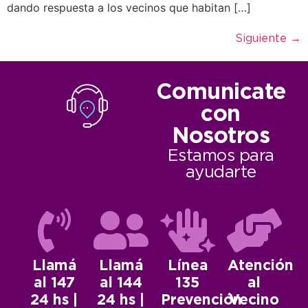
dando respuesta a los vecinos que habitan […]
Siguiente
→
Comunicate
con
Nosotros
Estamos para
ayudarte
Llamá
Llamá
Línea
Atención
al 147
al 144
135
al
24 hs |
24 hs |
Prevención
Vecino