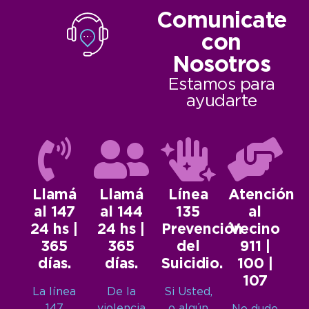
Comunicate
con
Nosotros
Estamos para
ayudarte
Llamá
Llamá
Línea
Atención
al 147
al 144
135
al
24 hs |
24 hs |
Prevención
Vecino
365
365
del
911 |
días.
días.
Suicidio.
100 |
107
La línea
De la
Si Usted,
147
violencia
o algún