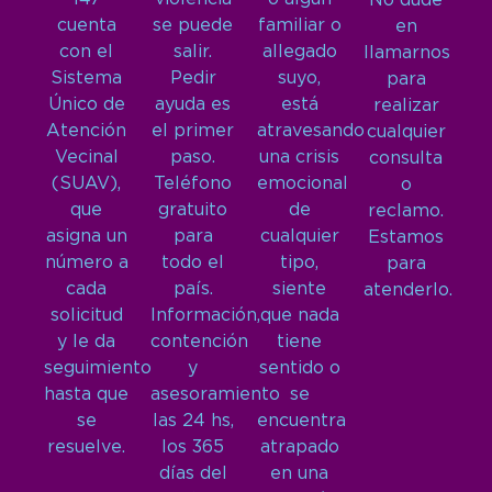
No dude
cuenta
se puede
familiar o
en
con el
salir.
allegado
llamarnos
Sistema
Pedir
suyo,
para
Único de
ayuda es
está
realizar
Atención
el primer
atravesando
cualquier
Vecinal
paso.
una crisis
consulta
(SUAV),
Teléfono
emocional
o
que
gratuito
de
reclamo.
asigna un
para
cualquier
Estamos
número a
todo el
tipo,
para
cada
país.
siente
atenderlo.
solicitud
Información,
que nada
y le da
contención
tiene
seguimiento
y
sentido o
hasta que
asesoramiento
se
se
las 24 hs,
encuentra
resuelve.
los 365
atrapado
días del
en una