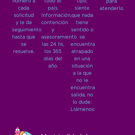
número a
todo el
tipo,
para
cada
país.
siente
atenderlo.
solicitud
Información,
que nada
y le da
contención
tiene
seguimiento
y
sentido o
hasta que
asesoramiento
se
se
las 24 hs,
encuentra
resuelve.
los 365
atrapado
días del
en una
año.
situación
a la que
no le
encuentra
salida, no
lo dude:
Llámenos: