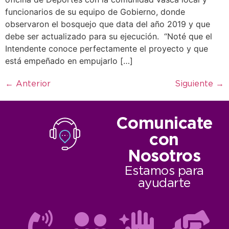
funcionarios de su equipo de Gobierno, donde
observaron el bosquejo que data del año 2019 y que
debe ser actualizado para su ejecución. “Noté que el
Intendente conoce perfectamente el proyecto y que
está empeñado en empujarlo […]
←
Anterior
Siguiente
→
Comunicate
con
Nosotros
Estamos para
ayudarte