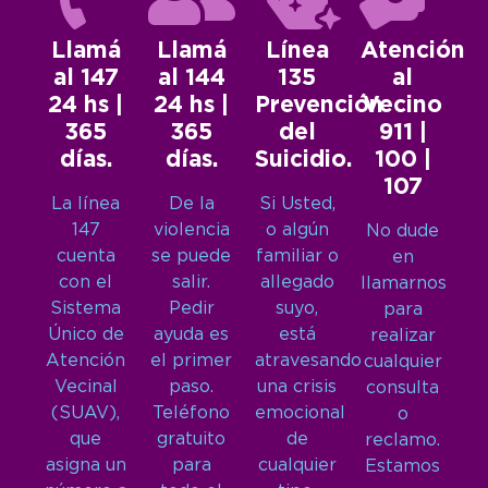
Llamá
Llamá
Línea
Atención
al 147
al 144
135
al
24 hs |
24 hs |
Prevención
Vecino
365
365
del
911 |
días.
días.
Suicidio.
100 |
107
La línea
De la
Si Usted,
147
violencia
o algún
No dude
cuenta
se puede
familiar o
en
con el
salir.
allegado
llamarnos
Sistema
Pedir
suyo,
para
Único de
ayuda es
está
realizar
Atención
el primer
atravesando
cualquier
Vecinal
paso.
una crisis
consulta
(SUAV),
Teléfono
emocional
o
que
gratuito
de
reclamo.
asigna un
para
cualquier
Estamos